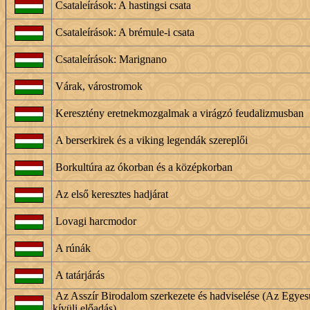
Csataleírások: A hastingsi csata
Csataleírások: A brémule-i csata
Csataleírások: Marignano
Várak, várostromok
Keresztény eretnekmozgalmak a virágzó feudalizmusban
A berserkirek és a viking legendák szereplői
Borkultúra az ókorban és a középkorban
Az első keresztes hadjárat
Lovagi harcmodor
A rúnák
A tatárjárás
Az Asszír Birodalom szerkezete és hadviselése (Az Egyesü
kívüli előadás)