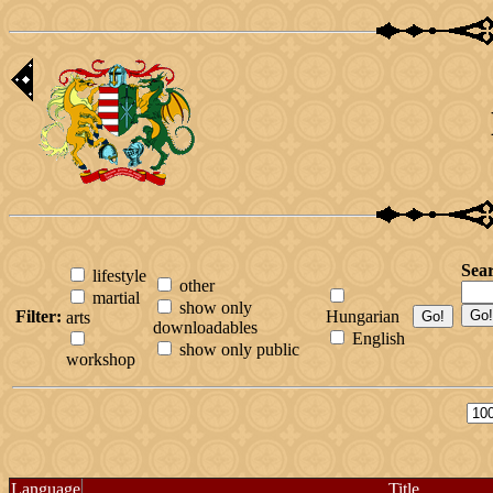
Sea
lifestyle
other
martial
show only
Filter:
Hungarian
arts
downloadables
English
show only public
workshop
Language
Title