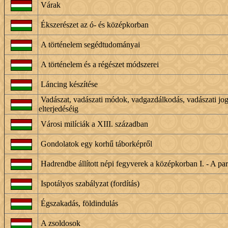
Várak
Ékszerészet az ó- és középkorban
A történelem segédtudományai
A történelem és a régészet módszerei
Láncing készítése
Vadászat, vadászati módok, vadgazdálkodás, vadászati jo
elterjedéséig
Városi milíciák a XIII. században
Gondolatok egy korhű táborképről
Hadrendbe állított népi fegyverek a középkorban I. - A par
Ispotályos szabályzat (fordítás)
Égszakadás, földindulás
A zsoldosok