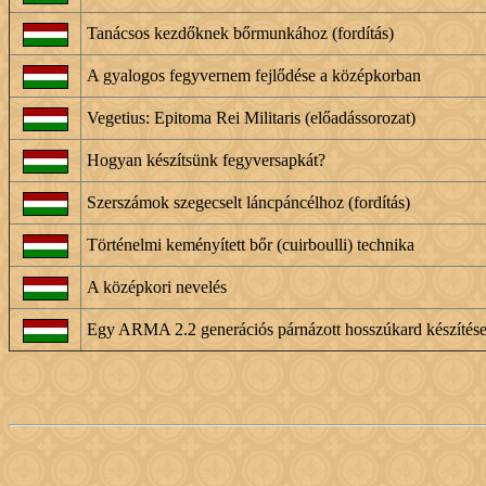
Tanácsos kezdőknek bőrmunkához (fordítás)
A gyalogos fegyvernem fejlődése a középkorban
Vegetius: Epitoma Rei Militaris (előadássorozat)
Hogyan készítsünk fegyversapkát?
Szerszámok szegecselt láncpáncélhoz (fordítás)
Történelmi keményített bőr (cuirboulli) technika
A középkori nevelés
Egy ARMA 2.2 generációs párnázott hosszúkard készítés