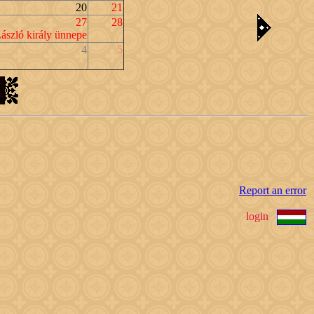
20
21
27
28
ászló király ünnepe
4
5
Report an error
login