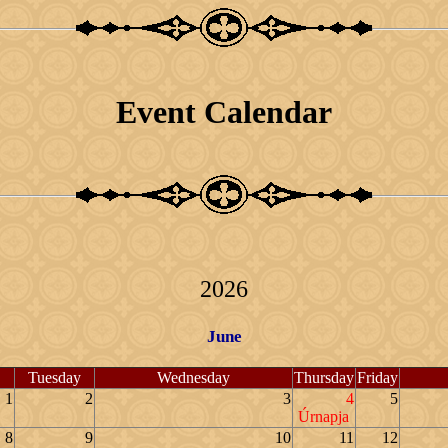
Event Calendar
2026
June
Tuesday
Wednesday
Thursday
Friday
1
2
3
4
5
Úrnapja
8
9
10
11
12