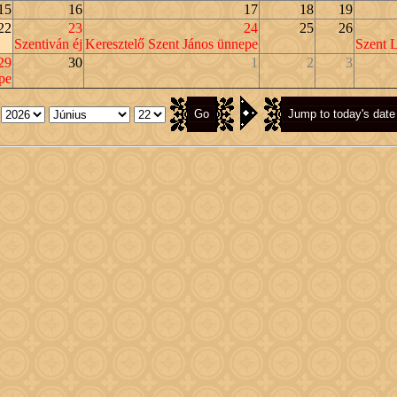
15
16
17
18
19
22
23
24
25
26
Szentiván éj
Keresztelő Szent János ünnepe
Szent L
29
30
1
2
3
pe