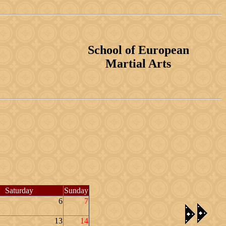
School of European
Martial Arts
Saturday
Sunday
6
7
13
14