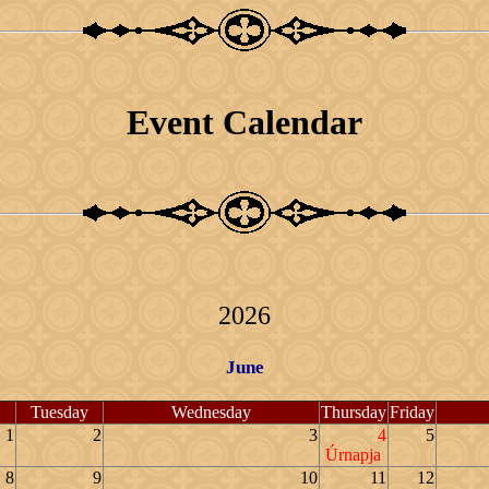
Event Calendar
2026
June
Tuesday
Wednesday
Thursday
Friday
1
2
3
4
5
Úrnapja
8
9
10
11
12