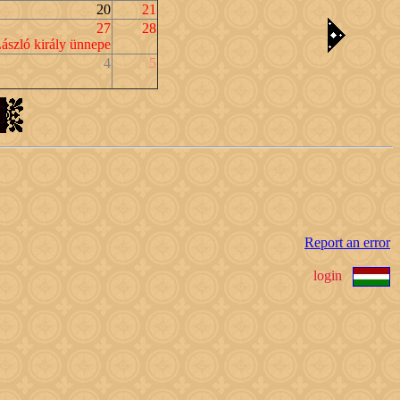
20
21
27
28
ászló király ünnepe
4
5
Report an error
login