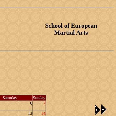
School of European
Martial Arts
Saturday
Sunday
6
7
13
14