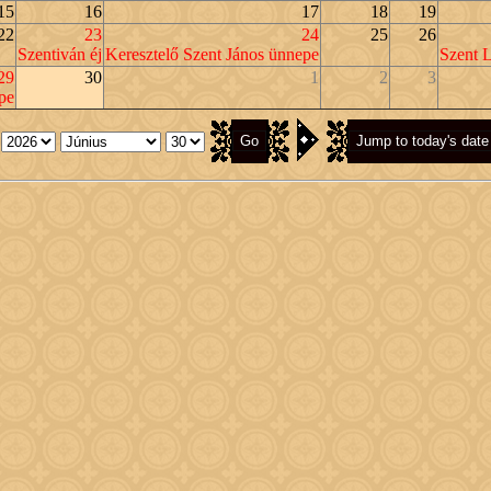
15
16
17
18
19
22
23
24
25
26
Szentiván éj
Keresztelő Szent János ünnepe
Szent L
29
30
1
2
3
pe