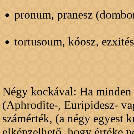
pronum, pranesz (dombor
tortusoum, kóosz, ezxités
Négy kockával: Ha minden o
(Aphrodite-, Euripidesz- v
számérték, (a négy egyest 
elképzelhető, hogy értéke 