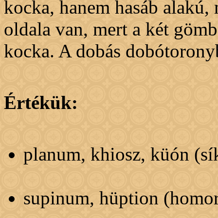
kocka, hanem hasáb alakú,
oldala van, mert a két göm
kocka. A dobás dobótoronyb
Értékük:
planum, khiosz, küón (sík
supinum, hüption (homor