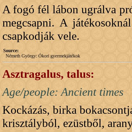
A fogó fél lábon ugrálva pr
megcsapni. A játékosoknál
csapkodják vele.
Source:
Németh György: Ókori gyermekjátékok
Asztragalus, talus:
Age/people: Ancient times
Kockázás, birka bokacsontj
krisztályból, ezüstből, ara