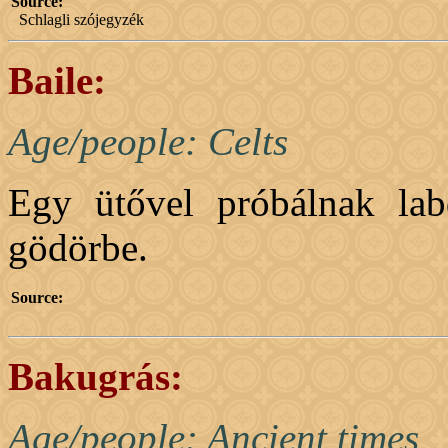
Source:
Schlagli szójegyzék
Baile:
Age/people: Celts
Egy ütővel próbálnak lab
gödörbe.
Source:
Bakugrás:
Age/people: Ancient times