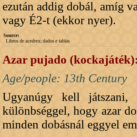
ezután addig dobál, amíg v
vagy É2-t (ekkor nyer).
Source:
Libros de acedrex; dados e tablas
Azar pujado (kockajáték)
Age/people: 13th Century
Ugyanúgy kell játszani,
különbséggel, hogy azar d
minden dobásnál eggyel emel