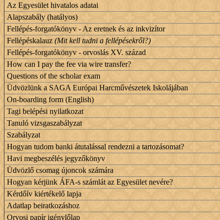
Az Egyesület hivatalos adatai
Alapszabály (hatályos)
Fellépés-forgatókönyv - Az eretnek és az inkvizítor
Fellépéskalauz
(Mit kell tudni a fellépésekről?)
Fellépés-forgatókönyv - orvoslás XV. század
How can I pay the fee via wire transfer?
Questions of the scholar exam
Üdvözlünk a SAGA Európai Harcművészetek Iskolájában
On-boarding form (English)
Tagi belépési nyilatkozat
Tanuló vizsgaszabályzat
Szabályzat
Hogyan tudom banki átutalással rendezni a tartozásomat?
Havi megbeszélés jegyzőkönyv
Üdvözlő csomag újoncok számára
Hogyan kérjünk ÁFA-s számlát az Egyesület nevére?
Kérdőív kiértékelő lapja
Adatlap beiratkozáshoz
Orvosi papír igénylőlap