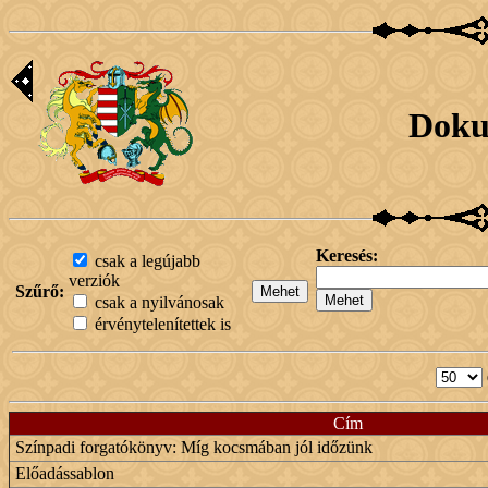
Doku
Keresés:
csak a legújabb
verziók
Szűrő:
csak a nyilvánosak
érvénytelenítettek is
Cím
Színpadi forgatókönyv: Míg kocsmában jól időzünk
Előadássablon