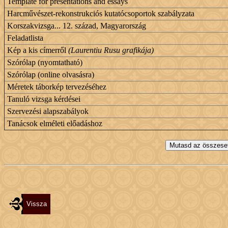
Template for presentations and essays
Harcművészet-rekonstrukciós kutatócsoportok szabályzata
Korszakvizsga... 12. század, Magyarország
Feladatlista
Kép a kis címerről
(Laurentiu Rusu grafikája)
Szórólap (nyomtatható)
Szórólap (online olvasásra)
Méretek táborkép tervezéséhez
Tanuló vizsga kérdései
Szervezési alapszabályok
Tanácsok elméleti előadáshoz