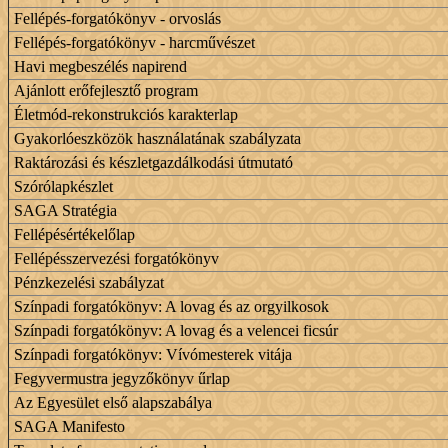
Fellépés-forgatókönyv - orvoslás
Fellépés-forgatókönyv - harcművészet
Havi megbeszélés napirend
Ajánlott erőfejlesztő program
Életmód-rekonstrukciós karakterlap
Gyakorlóeszközök használatának szabályzata
Raktározási és készletgazdálkodási útmutató
Szórólapkészlet
SAGA Stratégia
Fellépésértékelőlap
Fellépésszervezési forgatókönyv
Pénzkezelési szabályzat
Színpadi forgatókönyv: A lovag és az orgyilkosok
Színpadi forgatókönyv: A lovag és a velencei ficsúr
Színpadi forgatókönyv: Vívómesterek vitája
Fegyvermustra jegyzőkönyv űrlap
Az Egyesület első alapszabálya
SAGA Manifesto