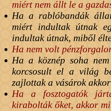
miért nem állt le a gazd
Ha a rablóbandák állan
miért indultak útnak 
indultak útnak, miből él
Ha nem volt pénzforgalom
Ha a köznép soha nem h
korcsosult el a világ b
zajlottak a vásárok akko
Ha a fosztogatók járt
kirabolták őket, akkor mi