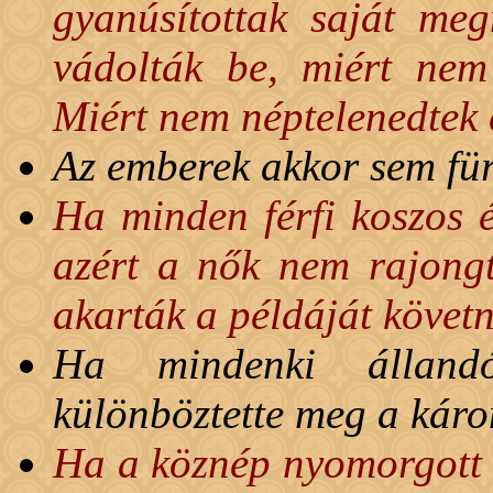
gyanúsítottak saját me
vádolták be, miért nem
Miért nem néptelenedtek 
Az emberek akkor sem fürö
Ha minden férfi koszos 
azért a nők nem rajong
akarták a példáját követ
Ha mindenki álland
különböztette meg a kár
Ha a köznép nyomorgott és