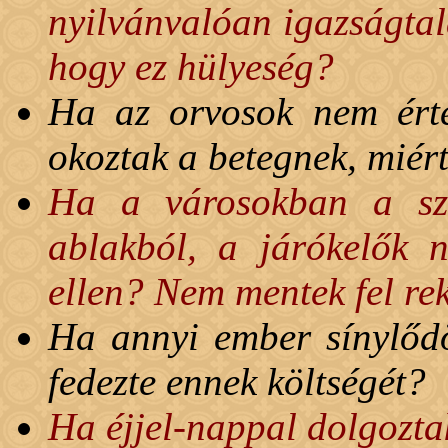
nyilvánvalóan igazságtal
hogy ez hülyeség?
Ha az orvosok nem érte
okoztak a betegnek, miér
Ha a városokban a sze
ablakból, a járókelők 
ellen? Nem mentek fel re
Ha annyi ember sínylődö
fedezte ennek költségét?
Ha éjjel-nappal dolgozta