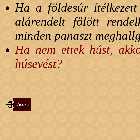
Ha a földesúr ítélkezet
alárendelt fölött rende
minden panaszt meghallg
Ha nem ettek húst, akkor
húsevést?