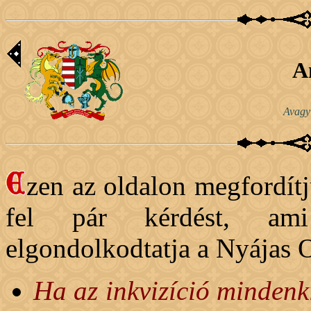
A
Avagy
zen az oldalon megfordítj
fel pár kérdést, ami
elgondolkodtatja a Nyájas 
Ha az inkvizíció mindenkit