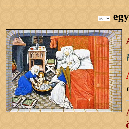
egy
F
H