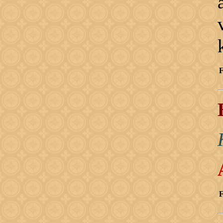
F
M
F
H