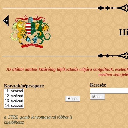
H
Az alábbi adatok kizárólag tájékoztatás céljára szolgálnak, esete
esetben sem jele
Keresés:
Korszak/népcsoport:
a CTRL gomb lenyomásával többet is
kijelölhetsz