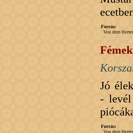
ecetbe
Forrás:
Von dem Herten
Fémek 
Korsza
Jó éle
- levél
piócáka
Forrás:
Von dem Herten