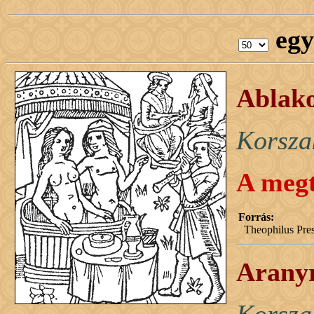
egy
Ablako
Korsza
A megt
Forrás:
Theophilus Pres
Aranyr