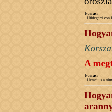
oroszlá
Forrás:
Hildegard von B
Hogyan
Korsza
A megt
Forrás:
Heraclius a róma
Hogyan
aranny