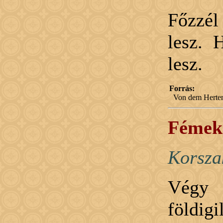
Főzzél
lesz. 
lesz.
Forrás:
Von dem Herten
Fémek 
Korsza
Végy 
földigi