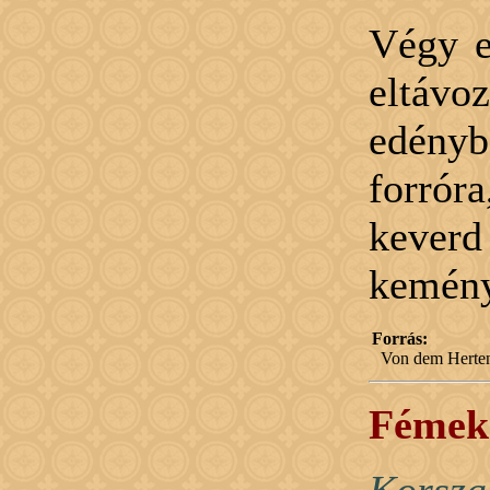
Végy e
eltávo
edényb
forróra
keverd
kemény
Forrás:
Von dem Herten
Fémek 