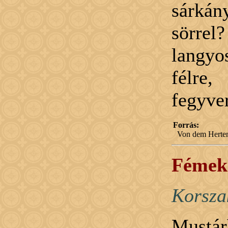
sárká
sörrel
langyo
félre
fegyver
Forrás:
Von dem Herten
Fémek 
Korsza
Mustár