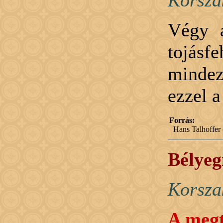
Korsza
Végy a
tojás
mindez
ezzel a
Forrás:
Hans Talhoffer 
Bélye
Korsza
A megt