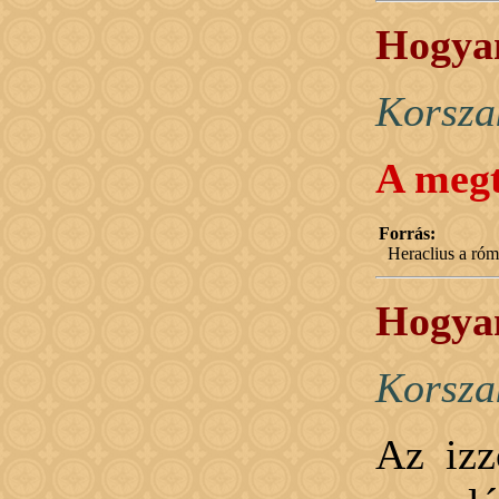
Hogyan
Korsza
A megt
Forrás:
Heraclius a róma
Hogyan
Korsza
Az izz