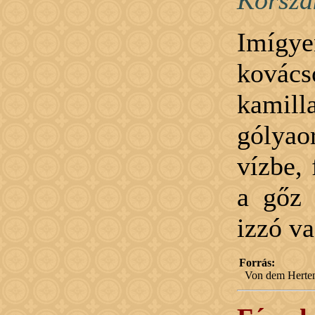
Korsza
Imígye
kovác
kamill
gólyaor
vízbe, 
a gőz 
izzó va
Forrás:
Von dem Herten