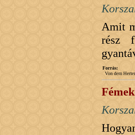
Korsza
Amit m
rész 
gyantáv
Forrás:
Von dem Herten
Fémek 
Korsza
Hogy