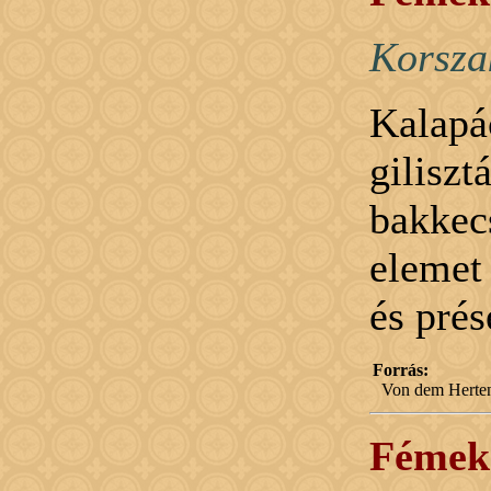
Korsza
Kalapá
giliszt
bakke
elemet
és prés
Forrás:
Von dem Herten
Fémek 