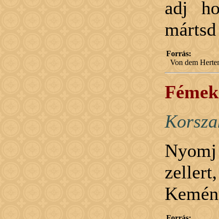
adj ho
mártsd 
Forrás:
Von dem Herten
Fémek 
Korsza
Nyomj ö
zellert
Kemény
Forrás: