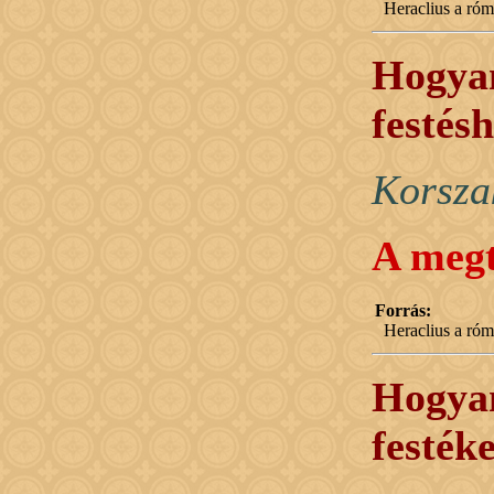
Heraclius a róma
Hogyan
festés
Korsza
A megt
Forrás:
Heraclius a róma
Hogyan
festék