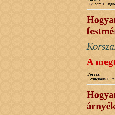
Gilbertus Angl
Hogyan
festmé
Korsza
A megt
Forrás:
Willelmus Dura
Hogyan
árnyék