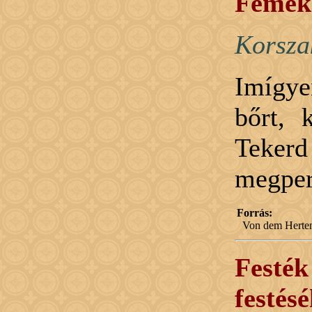
Fémek 
Korsza
Imígye
bőrt, 
Teker
megperz
Forrás:
Von dem Herten
Festék 
festés