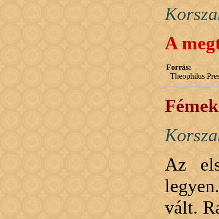
Korsza
A megt
Forrás:
Theophilus Pres
Fémek 
Korsza
Az el
legyen.
vált. R