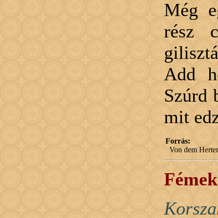
Még eg
rész 
giliszt
Add ho
Szúrd b
mit edz
Forrás:
Von dem Herten
Fémek 
Korsza