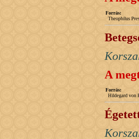
Forrás:
Theophilus Pres
Betegs
Korsza
A megt
Forrás:
Hildegard von B
Égetet
Korsza