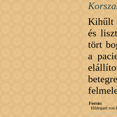
Korsza
Kihűlt 
és lisz
tört bo
a paci
elállí
bete
felmel
Forrás:
Hildegard von B