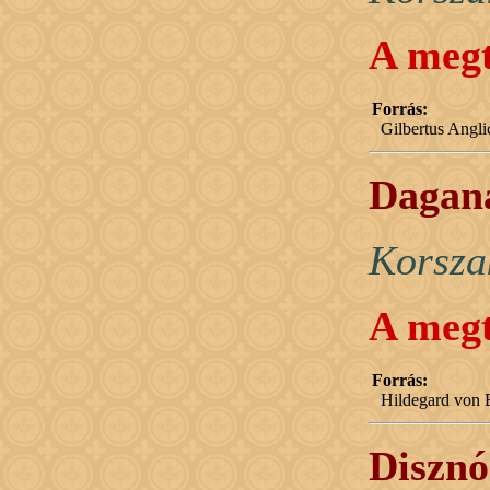
A megt
Forrás:
Gilbertus Angl
Dagana
Korsza
A megt
Forrás:
Hildegard von B
Disznó