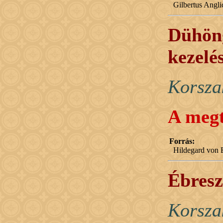
Gilbertus Angl
Dühöng
kezelé
Korsza
A megt
Forrás:
Hildegard von B
Ébresz
Korsza