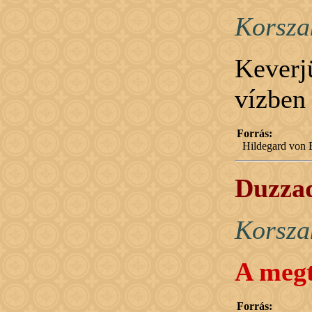
Korsza
Keverj
vízben 
Forrás:
Hildegard von B
Duzzad
Korsza
A megt
Forrás: