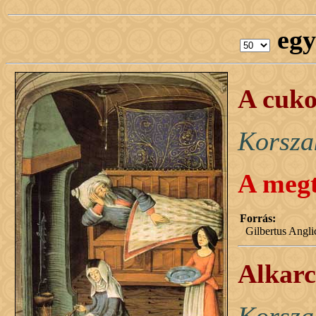
egy
A cuko
Korsza
A megt
Forrás:
Gilbertus Angl
Alkarc