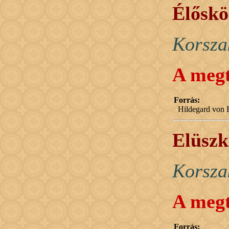
Élőskö
Korsza
A megt
Forrás:
Hildegard von B
Elüszk
Korsza
A megt
Forrás: