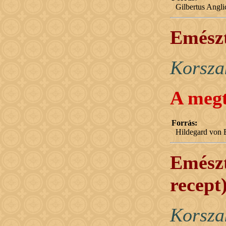
Gilbertus Angl
Emészt
Korsza
A megt
Forrás:
Hildegard von B
Emészt
recept
Korsza