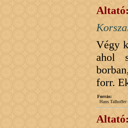
Altató
Korsza
Végy k
ahol 
borban
forr. E
Forrás:
Hans Talhoffer 
Altató