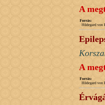
A megt
Forrás:
Hildegard von B
Epileps
Korsza
A megt
Forrás:
Hildegard von B
Érvágá