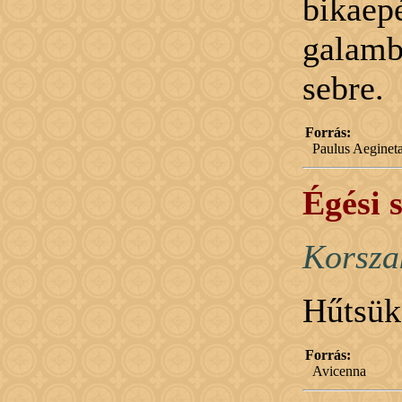
bika
galamb
sebre.
Forrás:
Paulus Aeginet
Égési 
Korsza
Hűtsük 
Forrás:
Avicenna