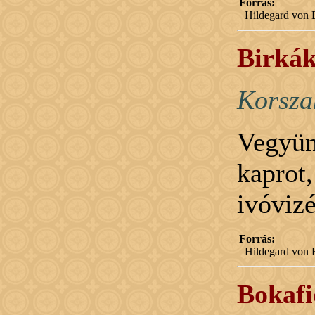
Forrás:
Hildegard von B
Birkák
Korsza
Vegyü
kaprot
ivóviz
Forrás:
Hildegard von B
Bokafi