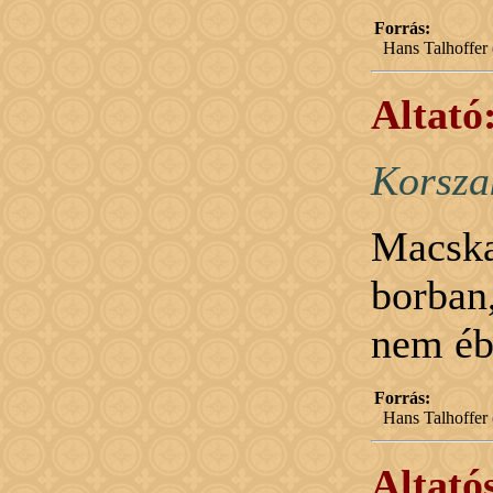
Forrás:
Hans Talhoffer 
Altató
Korsza
Macska
borban
nem éb
Forrás:
Hans Talhoffer 
Altató