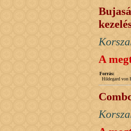
Bujasá
kezelé
Korsza
A megt
Forrás:
Hildegard von B
Combcs
Korsza