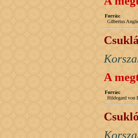
A megt
Forrás:
Gilbertus Angl
Csuklá
Korsza
A megt
Forrás:
Hildegard von B
Csukló
Korsza