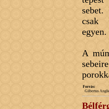
sebet.
csak 
egyen.
A múm
sebeir
porokk
Forrás:
Gilbertus Angl
Bélférg