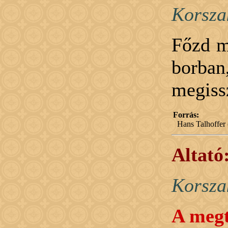
Korsza
Főzd m
borban
megissz
Forrás:
Hans Talhoffer 
Altató
Korsza
A megt