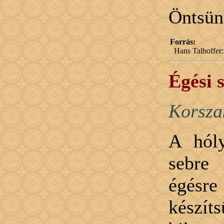
Öntsünk
Forrás:
Hans Talhoffer:
Égési 
Korsza
A hól
sebre
égésre
készíts