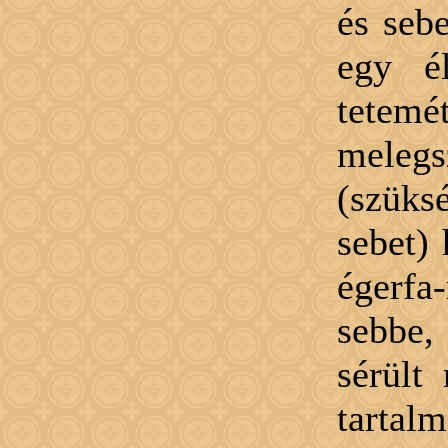
és seb
egy él
tetemé
melegs
(szük
sebet)
égerfa
sebbe,
sérült
tartalm