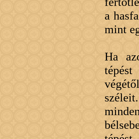
fertőtl
a hasfa
mint e
Ha az
tépést
végétő
szélei
minde
bélsebe
tépést