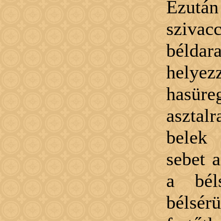
Ezután 
szivac
bélda
helye
hasüre
asztalr
belek 
sebet a
a bél
béls