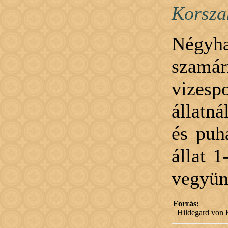
Korsza
Négyha
szam
vizesp
állatná
és puh
állat 1
vegyün
Forrás:
Hildegard von B