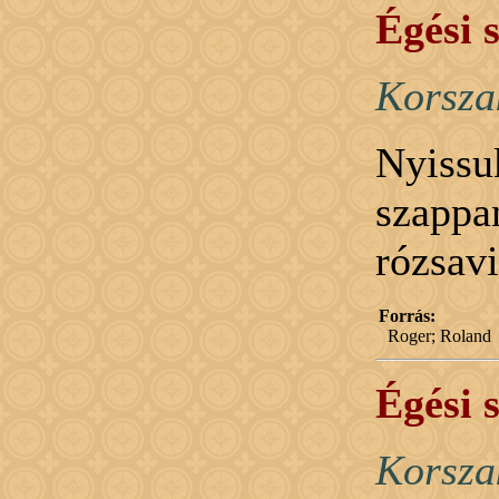
Égési 
Korsza
Nyissu
szappan
rózsavi
Forrás:
Roger; Roland
Égési 
Korsza