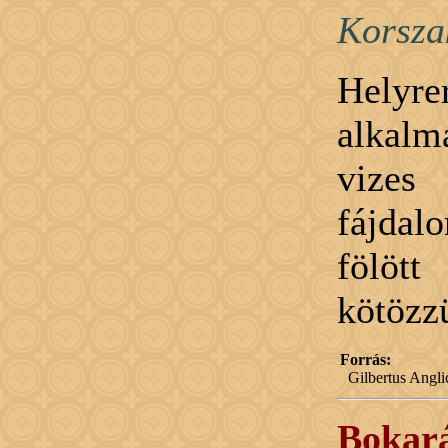
Korsza
Helyre
alkalm
vizes
fájdal
fölöt
kötözz
Forrás:
Gilbertus Angl
Bokará