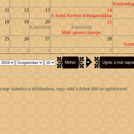
Kis(boldog
11
12
13
14
A Szent Kereszt felmagasztalása
18
19
20
21
Kántorböjt
Kántorböjt
Máté apostol ünnepe
25
26
27
28
Szent
2
3
4
5
nap számára a táblázatban, vagy vidd a felirat fölé az egérkurzort.