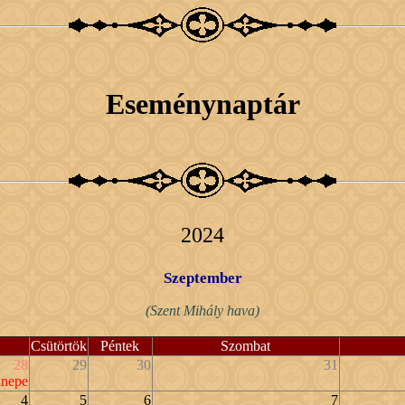
Eseménynaptár
2024
Szeptember
(Szent Mihály hava)
Csütörtök
Péntek
Szombat
28
29
30
31
nnepe
4
5
6
7