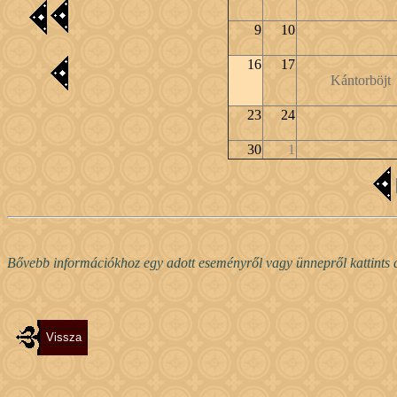
9
10
16
17
Kántorböjt
23
24
30
1
Bővebb információkhoz egy adott eseményről vagy ünnepről kattints a 