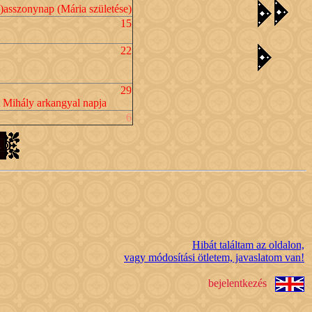
)asszonynap (Mária születése)
15
22
29
 Mihály arkangyal napja
6
Hibát találtam az oldalon,
vagy módosítási ötletem, javaslatom van!
bejelentkezés