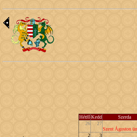
Hétfő
Kedd
Szerda
26
27
Szent Ágoston ü
2
3