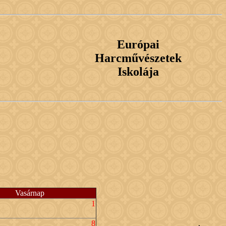
Európai
Harcművészetek
Iskolája
Vasárnap
1
8