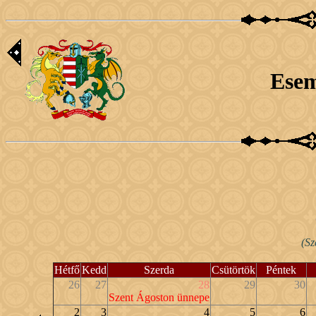
Ese
(Sz
Hétfő
Kedd
Szerda
Csütörtök
Péntek
26
27
28
29
30
Szent Ágoston ünnepe
2
3
4
5
6