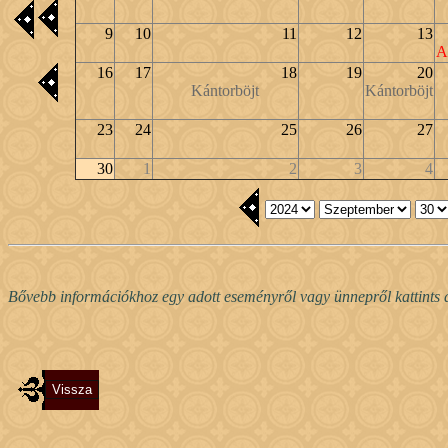
9
10
11
12
13
A
16
17
18
19
20
Kántorböjt
Kántorböjt
23
24
25
26
27
30
1
2
3
4
Bővebb információkhoz egy adott eseményről vagy ünnepről kattints a 