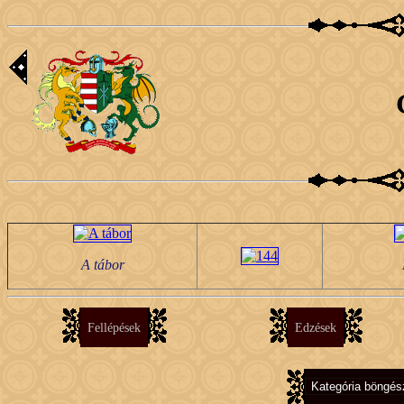
A tábor
Fellépések
Edzések