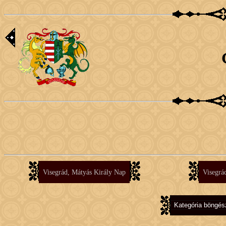
Visegrád, Mátyás Király Nap
Visegrád