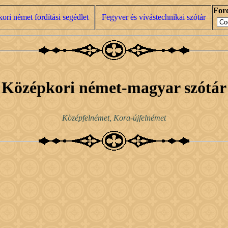
Ford
ori német fordítási segédlet
Fegyver és vívástechnikai szótár
Középkori német-magyar szótár
Középfelnémet, Kora-újfelnémet