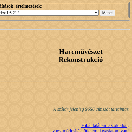
ítások, értelmezések:
Harcművészet
Rekonstrukció
A szótár jelenleg
9656
címszót tartalmaz.
Hibát találtam az oldalon,
vagy módosítási ötletem, javaslatom van!