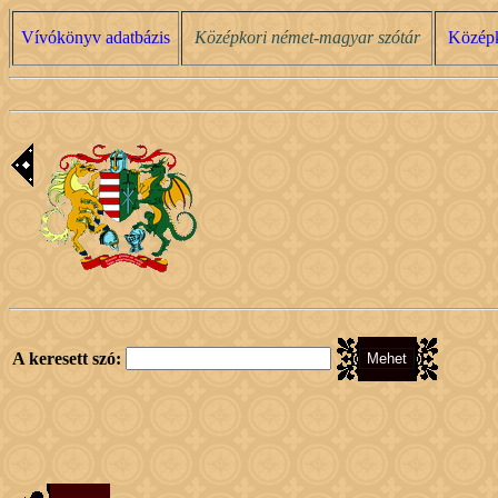
Vívókönyv adatbázis
Középkori német-magyar szótár
Középk
A keresett szó: