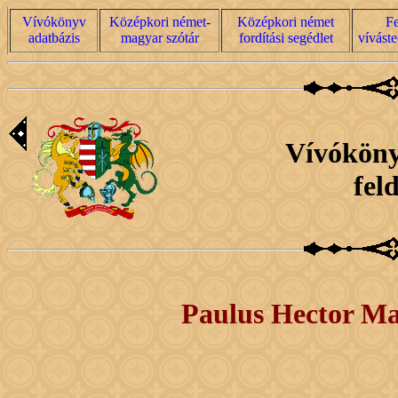
Vívókönyv
Középkori német-
Középkori német
Fe
adatbázis
magyar szótár
fordítási segédlet
víváste
Vívóköny
fel
Paulus Hector Mai