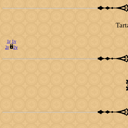
Tart
1r
1v
2r
2v