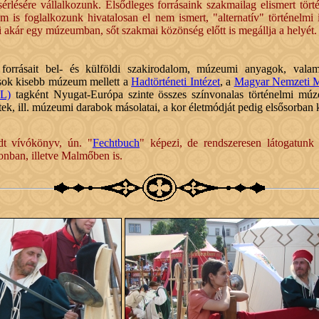
sére vállalkozunk. Elsődleges forrásaink szakmailag elismert történé
 is foglalkozunk hivatalosan el nem ismert, "alternatív" történelmi
 akár egy múzeumban, sőt szakmai közönség előtt is megállja a helyét.
g forrásait bel- és külföldi szakirodalom, múzeumi anyagok, valam
 sok kisebb múzeum mellett a
Hadtörténeti Intézet
, a
Magyar Nemzeti 
AL)
tagként Nyugat-Európa szinte összes színvonalas történelmi múz
letek, ill. múzeumi darabok másolatai, a kor életmódját pedig elsősorba
dt vívókönyv, ún. "
Fechtbuch
" képezi, de rendszeresen látogatunk 
nban, illetve Malmőben is.