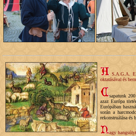
S.A.G.A. Eu
oktatásával és bem
sapatunk 200
azaz Európa törté
Európában használ
során a harcmodor
rekonstruálása és 
agy hangsúlyt