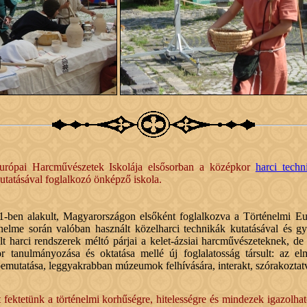
rópai Harcművészetek Iskolája elsősorban a középkor
harci techn
utatásával foglalkozó önképző iskola.
1-ben alakult, Magyarországon elsőként foglalkozva a Történelmi E
nelme során valóban használt közelharci technikák kutatásával és g
t harci rendszerek méltó párjai a kelet-ázsiai harcművészeteknek, de
 tanulmányozása és oktatása mellé új foglalatosság társult: az el
bemutatása, leggyakrabban múzeumok felhívására, interakt, szórakoztatv
 fektetünk a történelmi korhűségre, hitelességre és mindezek igazolhat