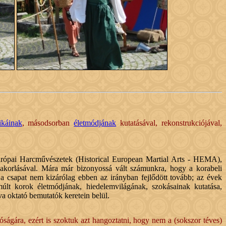
ikáinak
, másodsorban
életmódjának
kutatásával, rekonstrukciójával,
urópai Harcművészetek (Historical European Martial Arts - HEMA),
yakorlásával. Mára már bizonyossá vált számunkra, hogy a korabeli
 a csapat nem kizárólag ebben az irányban fejlődött tovább; az évek
múlt korok életmódjának, hiedelemvilágának, szokásainak kutatása,
a oktató bemutatók keretein belül.
óságára, ezért is szoktuk azt hangoztatni, hogy nem a (sokszor téves)