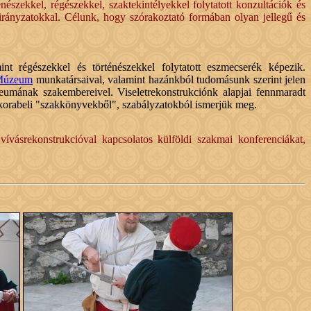
szekkel, régészekkel, szaktekintélyekkel folytatott konzultációk és
 irányzatokkal. Célunk, hogy szórakoztató formában olyan jellegű és
int régészekkel és történészekkel folytatott eszmecserék képezik.
Múzeum
munkatársaival, valamint hazánkból tudomásunk szerint jelen
eumának szakembereivel. Viseletrekonstrukciónk alapjai fennmaradt
n korabeli "szakkönyvekből", szabályzatokból ismerjük meg.
vívásrekonstrukcióval kapcsolatos külföldi szakmai konferenciákat,