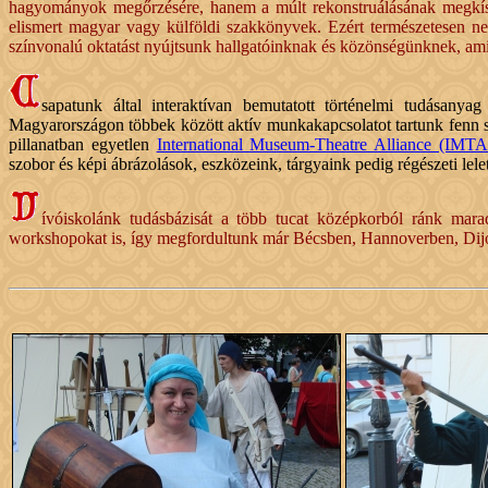
hagyományok megőrzésére, hanem a múlt rekonstruálásának megkísérlé
elismert magyar vagy külföldi szakkönyvek. Ezért természetesen nem
színvonalú oktatást nyújtsunk hallgatóinknak és közönségünknek, ami
sapatunk által interaktívan bemutatott történelmi tudásanya
Magyarországon többek között aktív munkakapcsolatot tartunk fenn
pillanatban egyetlen
International Museum-Theatre Alliance (IMT
szobor és képi ábrázolások, eszközeink, tárgyaink pedig régészeti le
ívóiskolánk tudásbázisát a több tucat középkorból ránk mara
workshopokat is, így megfordultunk már Bécsben, Hannoverben, Dijo