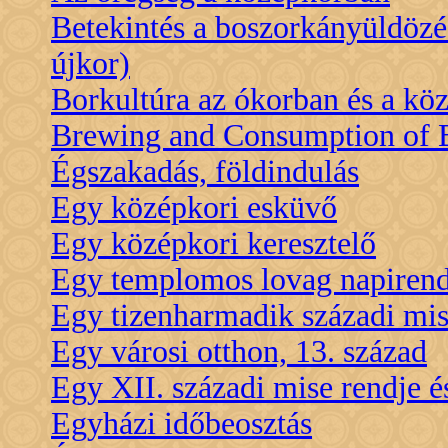
Betekintés a boszorkányüldözé
újkor)
Borkultúra az ókorban és a kö
Brewing and Consumption of B
Égszakadás, földindulás
Egy középkori esküvő
Egy középkori keresztelő
Egy templomos lovag napirend
Egy tizenharmadik századi mi
Egy városi otthon, 13. század
Egy XII. századi mise rendje é
Egyházi időbeosztás