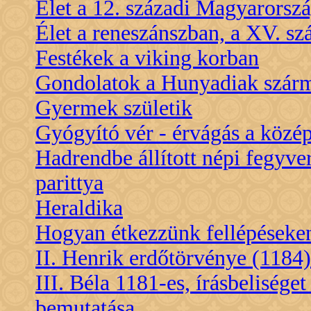
Élet a 12. századi Magyarorsz
Élet a reneszánszban, a XV. s
Festékek a viking korban
Gondolatok a Hunyadiak szárm
Gyermek születik
Gyógyító vér - érvágás a közé
Hadrendbe állított népi fegyve
parittya
Heraldika
Hogyan étkezzünk fellépéseke
II. Henrik erdőtörvénye (1184)
III. Béla 1181-es, írásbelisége
bemutatása