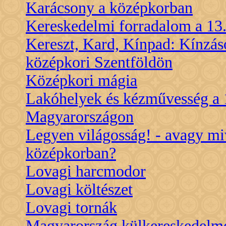
Karácsony a középkorban
Kereskedelmi forradalom a 13
Kereszt, Kard, Kínpad: Kínzás
középkori Szentföldön
Középkori mágia
Lakóhelyek és kézművesség a 1
Magyarországon
Legyen világosság! - avagy mive
középkorban?
Lovagi harcmodor
Lovagi költészet
Lovagi tornák
Magyarország külkereskedelm