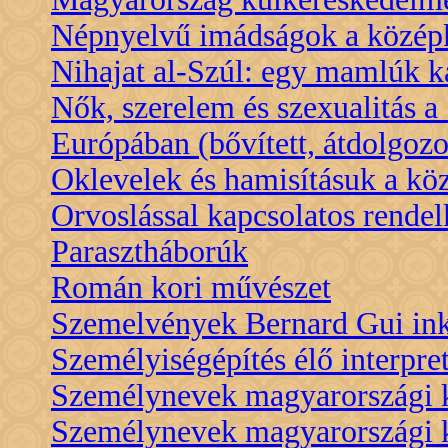
Népnyelvű imádságok a közép
Nihajat al-Szúl: egy mamlúk k
Nők, szerelem és szexualitás a
Európában (bővített, átdolgozo
Oklevelek és hamisításuk a kö
Orvoslással kapcsolatos rende
Parasztháborúk
Román kori művészet
Szemelvények Bernard Gui ink
Személyiségépítés élő interpret
Személynevek magyarországi k
Személynevek magyarországi k