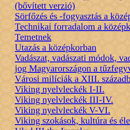
(bővített verzió)
Sörfőzés és -fogyasztás a köz
Technikai forradalom a közép
Temetnek
Utazás a középkorban
Vadászat, vadászati módok, va
jog Magyarországon a tűzfegyv
Városi milíciák a XIII. század
Viking nyelvleckék I-II.
Viking nyelvleckék III-IV.
Viking nyelvleckék V-VI.
Viking szokások, kultúra és él