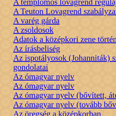
A templomos lovagrend reguláj
A Teuton Lovagrend szabályza
A varég gárda
A zsoldosok
Adatok a középkori zene törté
Az írásbeliség
Az ispotályosok (Johanniták) 
gondolatai
Az ómagyar nyelv
Az ómagyar nyelv
Az ómagyar nyelv (bővített, át
Az ómagyar nyelv (tovább bőví
Az öregség a középkorban