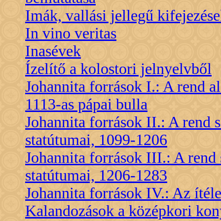
Imák, vallási jellegű kifejezé
In vino veritas
Inasévek
Ízelítő a kolostori jelnyelvből
Johannita források I.: A rend a
1113-as pápai bulla
Johannita források II.: A rend 
statútumai, 1099-1206
Johannita források III.: A rend
statútumai, 1206-1283
Johannita források IV.: Az ítél
Kalandozások a középkori kon