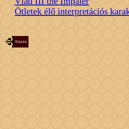
Vlad III the Impaler
Ötletek élő interpretációs kara