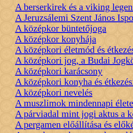
A berserkirek és a viking lege
A Jeruzsálemi Szent János Isp
A középkor büntetőjoga
A középkor konyhája
A középkori életmód és étkezé
A középkori jog, a Budai Jogk
A középkori karácsony
A középkori konyha és étkezés
A középkori nevelés
A muszlimok mindennapi élete
A párviadal mint jogi aktus a
A pergamen előállítása és előké