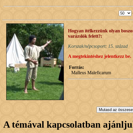
Hogyan ítélkezzünk olyan boszork
varázslók felett?:
Korszak/népcsoport: 15. század
A megtekintéshez jelentkezz be.
Forrás:
Malleus Maleficarum
A témával kapcsolatban ajánlju