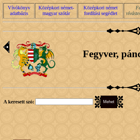
Vívókönyv
Középkori német-
Középkori német
Fe
adatbázis
magyar szótár
fordítási segédlet
víváste
Fegyver, pánc
A keresett szó: