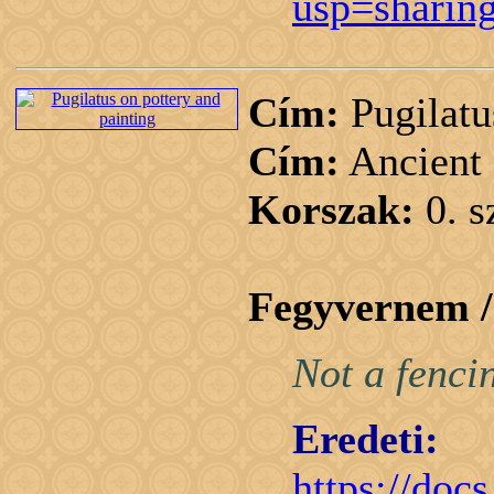
usp=sharin
Cím:
Pugilatu
Cím:
Ancient 
Korszak:
0. 
Fegyvernem 
Not a fenci
Eredeti:
https://d