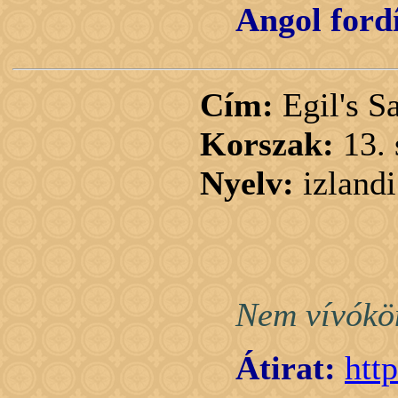
Angol fordí
Cím:
Egil's S
Korszak:
13.
Nyelv:
izlandi
Nem vívókön
Átirat:
htt