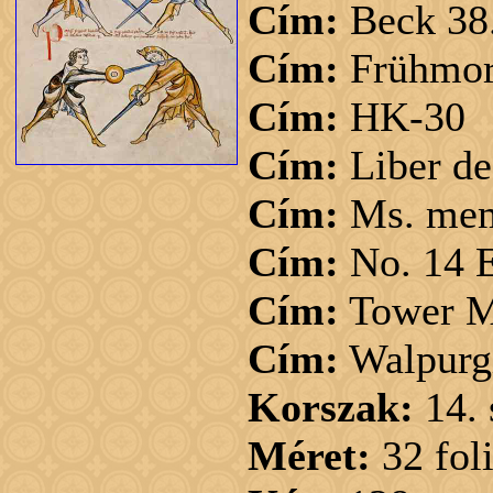
Cím:
Beck 38
Cím:
Frühmor
Cím:
HK-30
Cím:
Liber de
Cím:
Ms. mem
Cím:
No. 14 E 
Cím:
Tower M
Cím:
Walpurg
Korszak:
14.
Méret:
32 fol