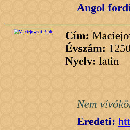
Angol fordí
Cím:
Maciejo
Évszám:
1250
Nyelv:
latin
Nem vívókön
Eredeti:
ht