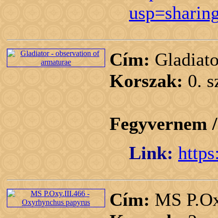
usp=sharin
Cím:
Gladiato
Korszak:
0. 
Fegyvernem 
Link:
https
Cím:
MS P.Oxy