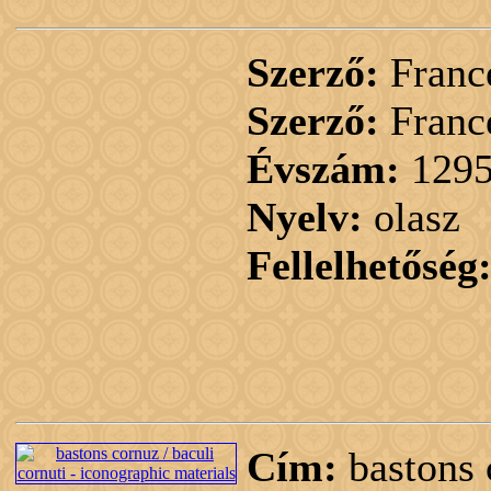
Szerző:
France
Szerző:
France
Évszám:
129
Nyelv:
olasz
Fellelhetőség
Cím:
bastons c