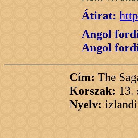
Átirat:
htt
Angol fordí
Angol fordí
Cím:
The Saga
Korszak:
13.
Nyelv:
izlandi