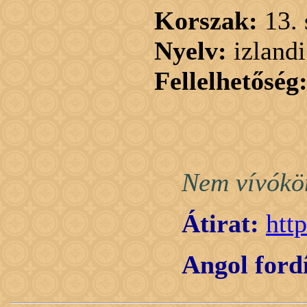
Korszak:
13.
Nyelv:
izlandi
Fellelhetőség
Nem vívókön
Átirat:
htt
Angol fordí