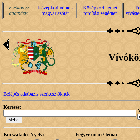
Vívókönyv
Középkori német-
Középkori német
Fe
adatbázis
magyar szótár
fordítási segédlet
víváste
Vívókö
Belépés adatbázis szerkesztőknek
Keresés:
Korszakok:
Nyelv:
Fegyvernem / téma: