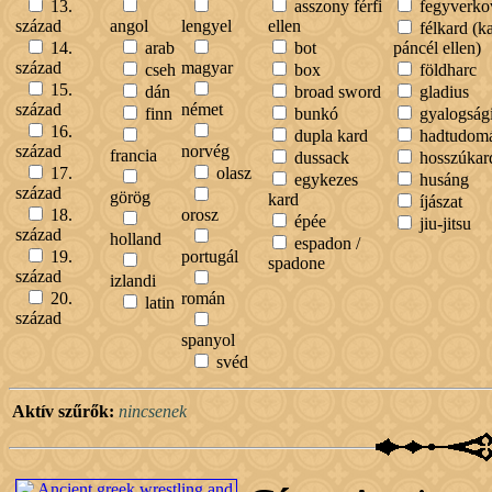
13.
asszony férfi
fegyverko
század
angol
lengyel
ellen
félkard (k
14.
arab
bot
páncél ellen)
század
magyar
cseh
box
földharc
15.
dán
broad sword
gladius
század
német
finn
bunkó
gyalogsági
16.
dupla kard
hadtudom
század
norvég
francia
dussack
hosszúkar
17.
olasz
egykezes
husáng
század
görög
kard
íjászat
18.
orosz
épée
jiu-jitsu
század
holland
espadon /
19.
portugál
spadone
század
izlandi
20.
román
latin
század
spanyol
svéd
Aktív szűrők:
nincsenek