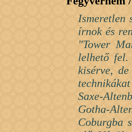
Fegyvernem 
Ismeretlen 
írnok és re
"Tower Man
lelhető fel
kisérve, de
technikáka
Saxe-Altenb
Gotha-Alte
Coburgba sz