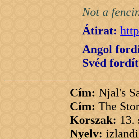
Not a fencin
Átirat:
htt
Angol fordí
Svéd fordít
Cím:
Njal's S
Cím:
The Stor
Korszak:
13.
Nyelv:
izlandi