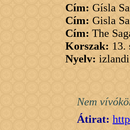
Cím:
Gísla Sa
Cím:
Gisla Sa
Cím:
The Saga
Korszak:
13.
Nyelv:
izlandi
Nem vívókön
Átirat:
htt