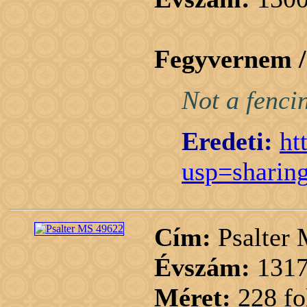
Fegyvernem 
Not a fenci
Eredeti:
ht
usp=sharin
Cím:
Psalter
Évszám:
1317
Méret:
228 fo