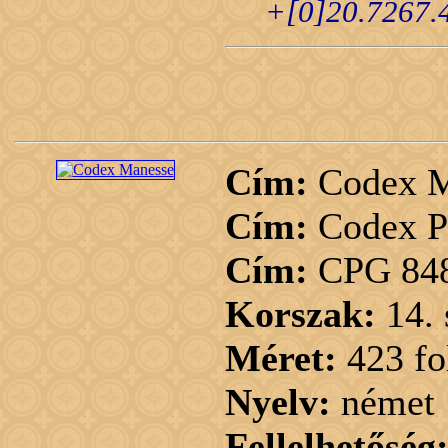
+[0]20.7267.
Cím:
Codex M
Cím:
Codex Pa
Cím:
CPG 84
Korszak:
14.
Méret:
423 fo
Nyelv:
német
Fellelhetőség