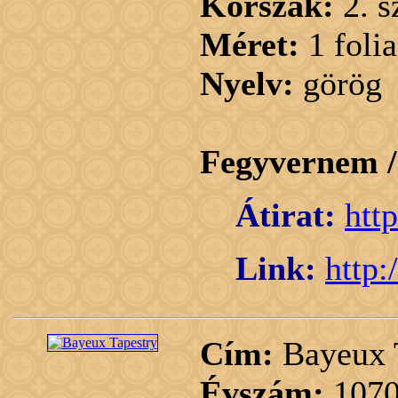
Korszak:
2. 
Méret:
1 folia
Nyelv:
görög
Fegyvernem 
Átirat:
htt
Link:
http:
Cím:
Bayeux 
Évszám:
1070