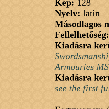
Kép:
128
Nyelv:
latin
Másodlagos n
Fellelhetőség
Kiadásra ker
Swordsmanship
Armouries MS 
Kiadásra ker
see the first f