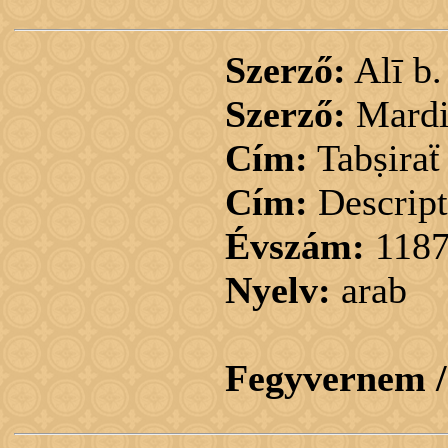
Szerző:
Alī b.
Szerző:
Mardi 
Cím:
Tabṣiraẗ 
Cím:
Descripti
Évszám:
118
Nyelv:
arab
Fegyvernem 