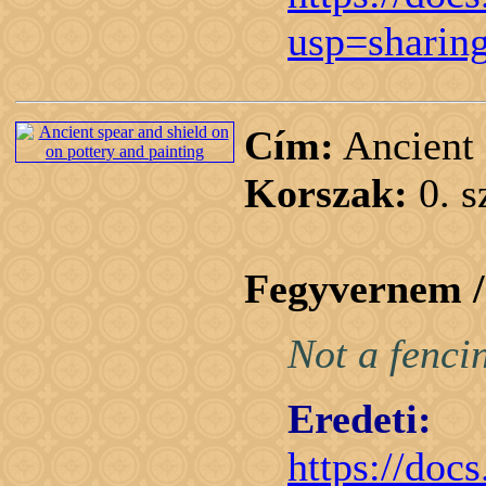
usp=sharin
Cím:
Ancient 
Korszak:
0. 
Fegyvernem 
Not a fenci
Eredeti:
https://do