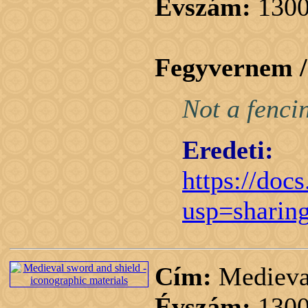
Évszám:
1300
Fegyvernem 
Not a fenci
Eredeti:
https://do
usp=sharin
Cím:
Medieval
Évszám:
1300