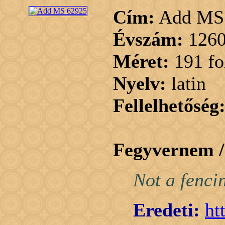
Cím:
Add MS
Évszám:
1260
Méret:
191 fo
Nyelv:
latin
Fellelhetőség
Fegyvernem 
Not a fencin
Eredeti:
ht