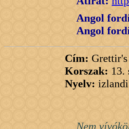
Átirat:
htt
Angol fordí
Angol fordí
Cím:
Grettir'
Korszak:
13.
Nyelv:
izlandi
Nem vívókön