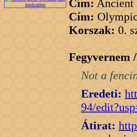
Cím:
Ancient 
Cím:
Olympic 
Korszak:
0. 
Fegyvernem 
Not a fenci
Eredeti:
ht
94/edit?usp
Átirat:
htt