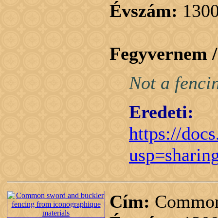
Évszám:
1300
Fegyvernem 
Not a fenci
Eredeti:
https://do
usp=sharin
Cím:
Common s