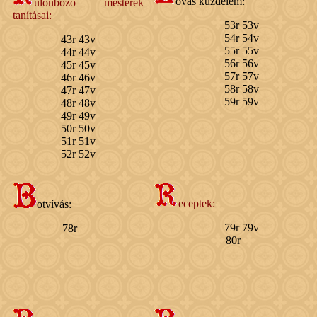
ovas küzdelem:
ülönböző mesterek
tanításai:
53r 53v
54r 54v
43r 43v
55r 55v
44r 44v
56r 56v
45r 45v
57r 57v
46r 46v
58r 58v
47r 47v
59r 59v
48r 48v
49r 49v
50r 50v
51r 51v
52r 52v
eceptek:
otvívás:
79r 79v
78r
80r