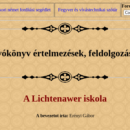
Ford
ri német fordítási segédlet
Fegyver és vívástechnikai szótár
vókönyv értelmezések, feldolgozá
A Lichtenawer iskola
A bevezetot írta:
Erényi Gábor