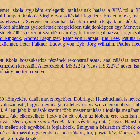
et iskola atyjaként emlegetik, tanításainak hatása a XIV.-tol a X
Lampert, krakkói Virgily és a sziléziai Liegnitzer. Eredeti muve, mel
nos elveszett. Szerencsére azonban késobbi mesterek gyakran idézik, 
 akkori általános gyakorlatnak megfeleloen tulajdonképpen egy Merkver
sterek állítása szerint szándékosan úgy lett megfogalmazva, hogy csa
d Ringeck
,
Andres Liegnitzer
,
Peter von Danzig
,
Jud Lew
,
Paulus K
cküchner
,
Peter Falkner
,
Ludwig von Eyb
,
Jörg Wilhalm
,
Paulus Hec
 iskola hosszúkardos részének rekonstruálására, analizálására tesz
k elemzésén keresztül. A legrégebbi, MS3227a (vagy HS3227a) néven ism
 néhány mester muveivel.
9 környékére datált muvet régebben Döbringer Hausbuchnak is nevezték
ószínusíti, hogy a név magára a teljes könyv szerzojére utal (sot, töb
i. A legújabb kutatások szerint több mester tanításait foglalja magáb
ata (aki elképzelheto, hogy még élt ebben az idoben, erre azonban m
dítva
"Isten irgalmazzon lelkének"
kifejezés hiánya utal). Igazi Hausbu
ás mellett sok egyébbel is foglalkozik. Emígyen a kéziratban többek kö
énia és sok mással egyetemben a hosszúkard, tor, puszta kéz, lándzsa, 
ül 125 foglalkozik.