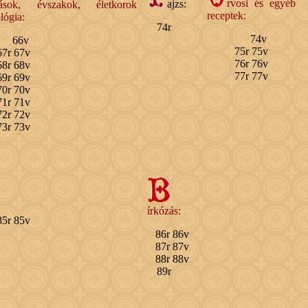
rvosi és egyéb
ajzs:
ások, évszakok, életkorok
receptek:
ológia:
74r
74v
66v
75r 75v
67r 67v
76r 76v
68r 68v
77r 77v
69r 69v
70r 70v
71r 71v
72r 72v
73r 73v
írkózás:
85r 85v
86r 86v
87r 87v
88r 88v
89r