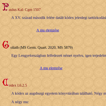
aulus Kal: Cgm 1507
A XV. század második felére datált kódex jelenlegi tartózkodás
A mu elemzése
oliath (MS Germ. Quart. 2020, MS 5879)
Egy Lengyelországban felfedezett német nyelvu, igen terjedelm
A mu elemzése
odex I.6.2.5
A kódex az augsburgi egyetem könyvtárában található. Négy mu
A négy mu: