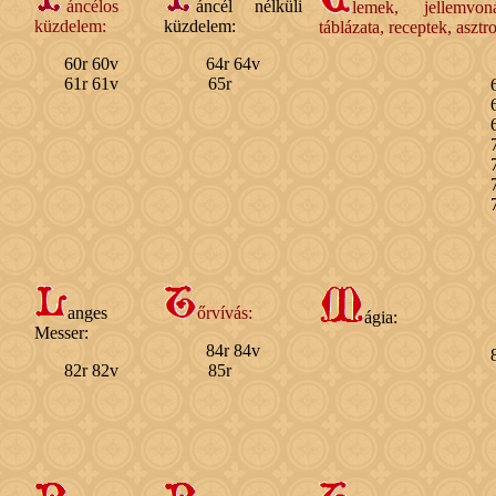
áncélos
áncél nélküli
lemek, jellemvon
küzdelem:
küzdelem:
táblázata, receptek, asztr
60r 60v
64r 64v
61r 61v
65r
anges
őrvívás:
ágia:
Messer:
84r 84v
82r 82v
85r