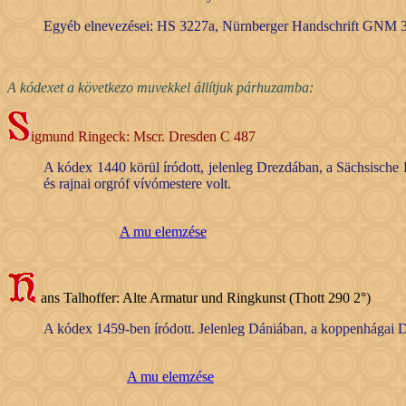
Egyéb elnevezései: HS 3227a, Nürnberger Handschrift GNM 
A kódexet a következo muvekkel állítjuk párhuzamba:
igmund Ringeck: Mscr. Dresden C 487
A kódex 1440 körül íródott, jelenleg Drezdában, a Sächsische
és rajnai orgróf vívómestere volt.
A mu elemzése
ans Talhoffer: Alte Armatur und Ringkunst (Thott 290 2°)
A kódex 1459-ben íródott. Jelenleg Dániában, a koppenhágai De
A mu elemzése