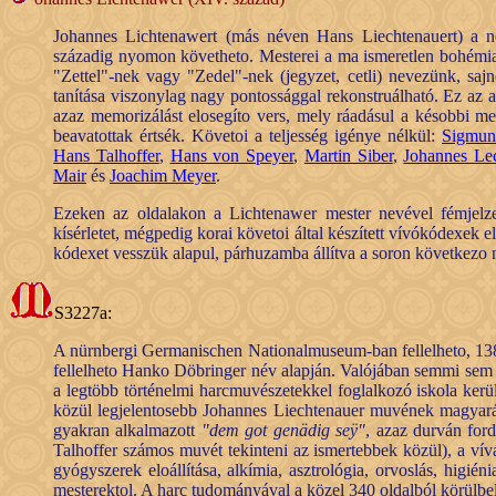
Johannes Lichtenawert (más néven Hans Liechtenauert) a ném
századig nyomon követheto. Mesterei a ma ismeretlen bohémiai 
"Zettel"-nek vagy "Zedel"-nek (jegyzet, cetli) nevezünk, saj
tanítása viszonylag nagy pontossággal rekonstruálható. Ez az
azaz memorizálást elosegíto vers, mely ráadásul a késobbi me
beavatottak értsék. Követoi a teljesség igénye nélkül:
Sigmun
Hans Talhoffer
,
Hans von Speyer
,
Martin Siber
,
Johannes Le
Mair
és
Joachim Meyer
.
Ezeken az oldalakon a Lichtenawer mester nevével fémjelzett
kísérletet, mégpedig korai követoi által készített vívókódexe
kódexet vesszük alapul, párhuzamba állítva a soron következo
S3227a:
A nürnbergi Germanischen Nationalmuseum-ban fellelheto, 138
fellelheto Hanko Döbringer név alapján. Valójában semmi sem val
a legtöbb történelmi harcmuvészetekkel foglalkozó iskola kerül
közül legjelentosebb Johannes Liechtenauer muvének magyaráz
gyakran alkalmazott
"dem got genädig seÿ"
, azaz durván for
Talhoffer számos muvét tekinteni az ismertebbek közül), a vív
gyógyszerek eloállítása, alkímia, asztrológia, orvoslás, higi
mesterektol. A harc tudományával a közel 340 oldalból körülbel