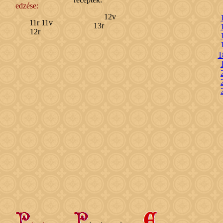
edzése:
12v
11r 11v
13r
12r
1