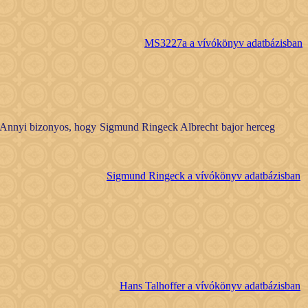
MS3227a a vívókönyv adatbázisban
k. Annyi bizonyos, hogy Sigmund Ringeck Albrecht bajor herceg
Sigmund Ringeck a vívókönyv adatbázisban
Hans Talhoffer a vívókönyv adatbázisban