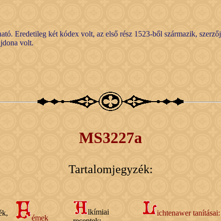
ató. Eredetileg két kódex volt, az első rész 1523-ből származik, szerző
jdona volt.
MS3227a
Tartalomjegyzék:
lkímiai
k,
ichtenawer tanításai:
émek
receptek: