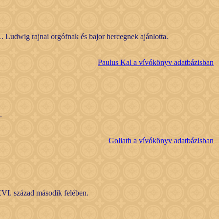
. Ludwig rajnai orgófnak és bajor hercegnek ajánlotta.
Paulus Kal a vívókönyv adatbázisban
.
Goliath a vívókönyv adatbázisban
XVI. század második felében.