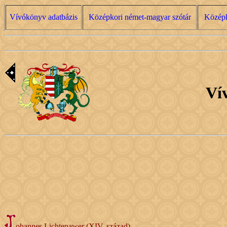
Vívókönyv adatbázis
Középkori német-magyar szótár
Középko
Ví
ohannes Lichtenawer (XIV. század)