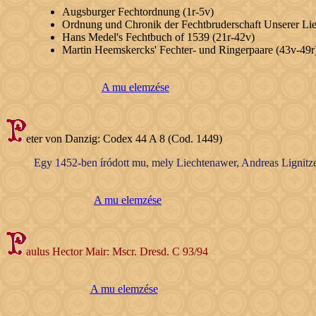
Augsburger Fechtordnung (1r-5v)
Ordnung und Chronik der Fechtbruderschaft Unserer Lie
Hans Medel's Fechtbuch of 1539 (21r-42v)
Martin Heemskercks' Fechter- und Ringerpaare (43v-49r
A mu elemzése
eter von Danzig: Codex 44 A 8 (Cod. 1449)
Egy 1452-ben íródott mu, mely Liechtenawer, Andreas Lignitzer,
A mu elemzése
aulus Hector Mair: Mscr. Dresd. C 93/94
A mu elemzése