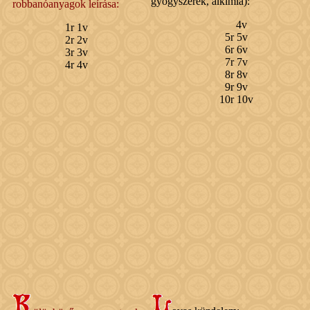
gyógyszerek, alkímia):
robbanóanyagok leírása:
4v
1r 1v
5r 5v
2r 2v
6r 6v
3r 3v
7r 7v
4r 4v
8r 8v
9r 9v
10r 10v