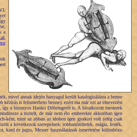
VI.
yet
így
se,
k a
al
,
tor
ünk
ert
, mivel annak idején hanyagul került katalogizálásra a benne
b kézírás is felismerheto benne), ezért ma már ezt az elnevezést
an, így a bizonyos Hanko Döbringerét is. A hivatkozott mesterek
indössze a tisztelt, de már nem élo emberekre akkoriban igen
ch-ként, mint az abban az idoben igen gyakori volt (elég csak
zött a következok szerepelnek: robbanótöltetek, mágia, festék,
bot, kard és pajzs, Messer használatának ismertetése különbözo