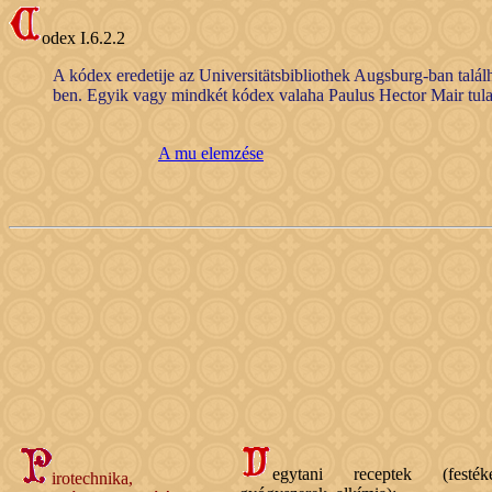
odex I.6.2.2
A kódex eredetije az Universitätsbibliothek Augsburg-ban találh
ben. Egyik vagy mindkét kódex valaha Paulus Hector Mair tula
A mu elemzése
egytani receptek (festéké
irotechnika,