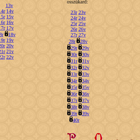
osszúkard:
13v
14r
14v
23r
23v
15r
15v
24r
24v
16r
16v
25r
25v
17r
17v
26r
26v
8r
18v
27r
27v
19r
19v
28r
28v
20r
20v
29r
29v
21r
21v
30r
30v
22r
22v
31r
31v
32r
32v
33r
33v
34r
34v
35r
35v
36r
36v
37r
37v
38r
38v
39r
39v
40r