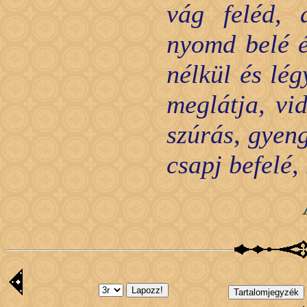
vág feléd, 
nyomd belé é
nélkül és lég
meglátja, vi
szúrás, gyeng
csapj befelé,