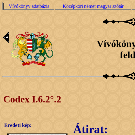
Vívókönyv adatbázis
Középkori német-magyar szótár
Vívóköny
fel
Codex I.6.2°.2
Eredeti kép:
Átirat: