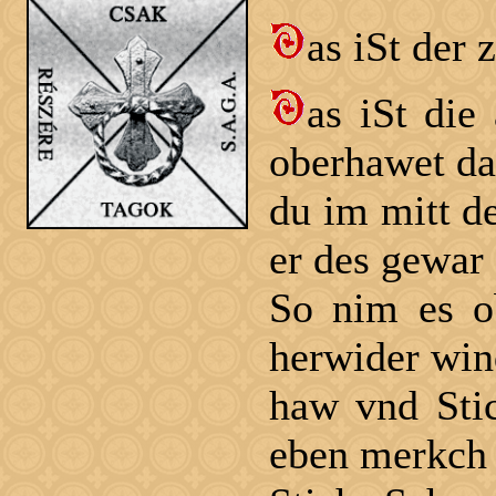
as iSt der 
as iSt die
oberhawet da
du im mitt de
er des gewar
So nim es o
herwider win
haw vnd Stic
eben merkch