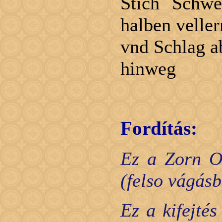
Stich Schw
halben veller
vnd Schlag a
hinweg
Fordítás:
Ez a Zorn O
(felso vágásb
Ez a kifejtés