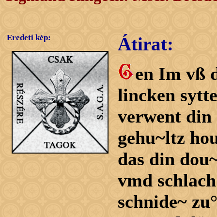
Eredeti kép:
Átirat:
en Im vß 
lincken sytt
verwent din
gehu~ltz ho
das din do
vmd schlach
schnide~ zu°