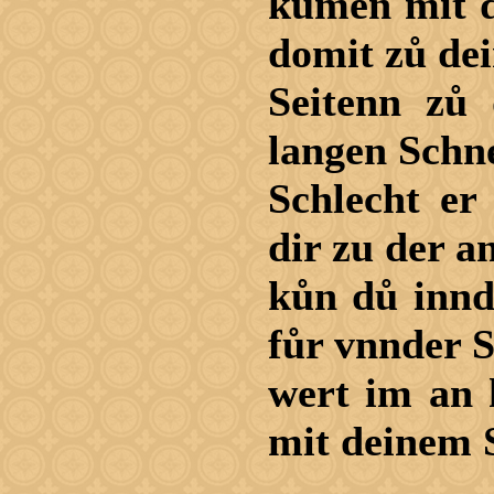
kůmen mit d
domit zů dei
Seitenn zů
langen Schn
Schlecht er
dir zu der a
kůn dů innd
fůr vnnder 
wert im an 
mit deinem 