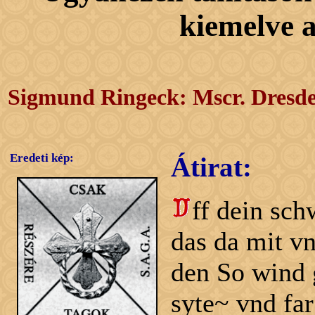
kiemelve 
Sigmund Ringeck: Mscr. Dresd
Eredeti kép:
Átirat:
ff dein sch
das da mit vn
den So wind 
syte~ vnd fa