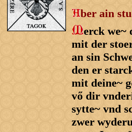
ber ain s
erck we~ 
mit der stoe
an sin Schwe
den er starc
mit deine~ g
vő dir vnder
sytte~ vnd s
zwer wyderu