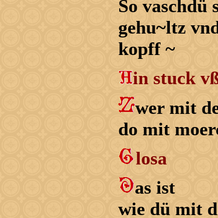
So vaschdü 
gehu~ltz vnd
kopff ~
in stuck 
wer mit de
do mit moer
losa
as ist
wie dü mit d