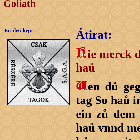
Goliath
Eredeti kép:
Átirat:
ie merck 
haů
en dů geg
tag So haů i
ein zů dem 
haů vnnd me