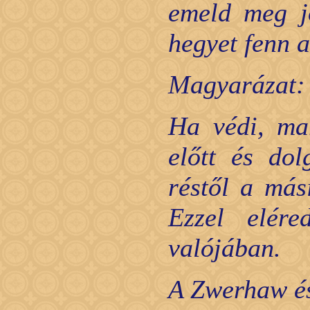
emeld meg jó
hegyet fenn 
Magyarázat:
Ha védi, mar
előtt és do
réstől a más
Ezzel elér
valójában.
A Zwerhaw és