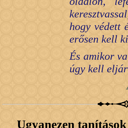
oldalon, le
keresztvassa
hogy védett 
erősen kell ki
És amikor val
úgy kell eljár
Ugyanezen tanításo