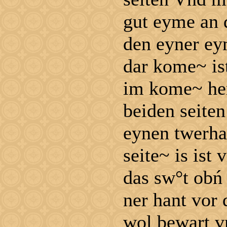
gut eyme an 
den eyner ey
dar kome~ is
im kome~ her
beiden seite
eynen twerha
seite~ is ist
das sw°t obń
ner hant vor
wol bewart v