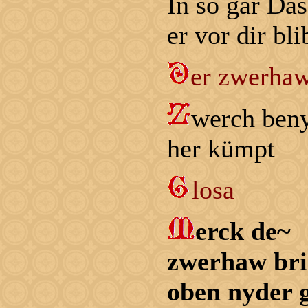
In so gar Das
er vor dir bl
er zwerhaw
werch ben
her kümpt
losa
erck de~
zwerhaw bric
oben nyder 