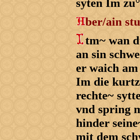
syten Im zu
ber/ain s
tm~ wan d
an sin schwe
er waich am 
Im die kurtz
rechte~ sytt
vnd spring 
hinder seine
mit dem sch