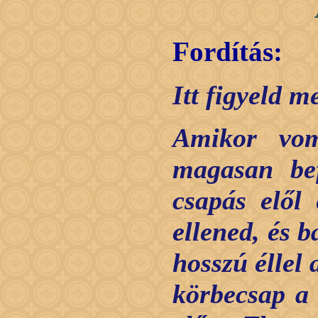
Fordítás:
Itt figyeld 
Amikor vom
magasan bef
csapás elől
ellened, és b
hosszú éllel
körbecsap a 