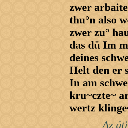
zwer arbaite
thu°n also 
zwer zu° ha
das dü Im mi
deines schwe
Helt den er 
In am schwe
kru~czte~ ar
wertz klinge
Az át