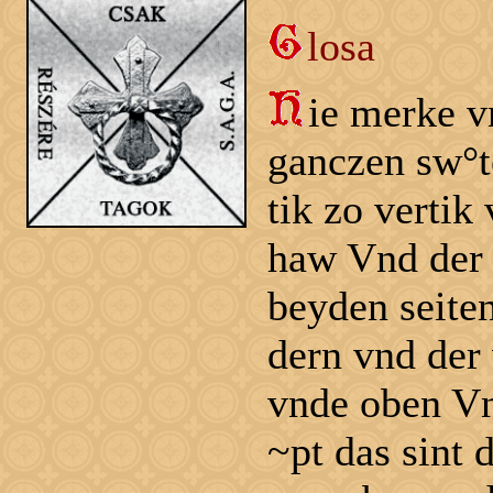
losa
ie merke v
ganczen sw°t
tik zo vertik 
haw Vnd der 
beyden seiten
dern vnd der
vnde oben Vn
~pt das sint 