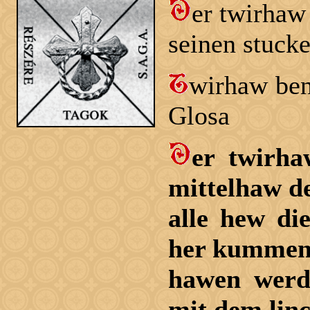
er twirhaw
seinen stuck
wirhaw ben
Glosa
er twirha
mittelhaw de
alle hew di
her kummen 
hawen werde
mit dem linc