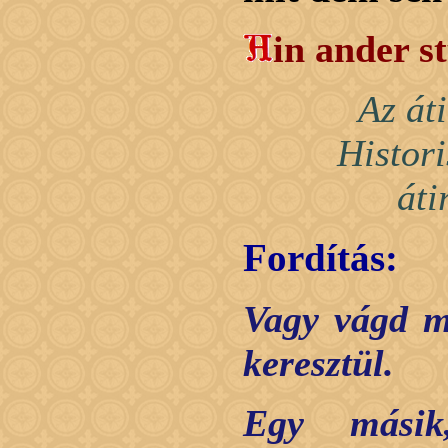
in ander s
Az át
Histor
áti
Fordítás:
Vagy vágd m
keresztül.
Egy másik