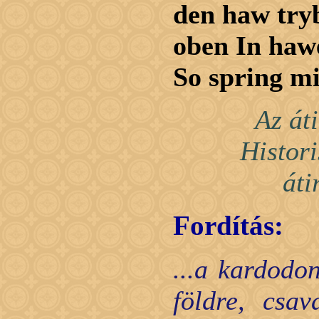
den haw tryb
oben In haw
So spring mi
Az át
Histor
áti
Fordítás:
...a kardodo
földre, csa