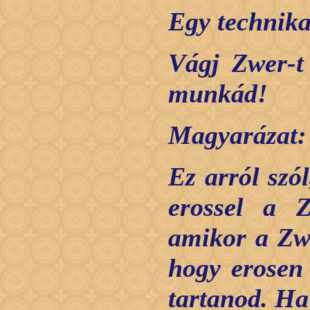
Egy technik
Vágj Zwer-t 
munkád!
Magyarázat:
Ez arról szó
erossel a Z
amikor a Zw
hogy erosen 
tartanod. Ha 