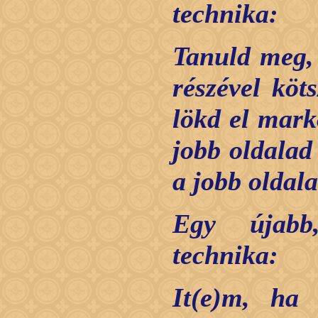
technika:
Tanuld meg,
részével köt
lökd el marko
jobb oldalad 
a jobb oldala
Egy újabb
technika:
It(e)m, ha 