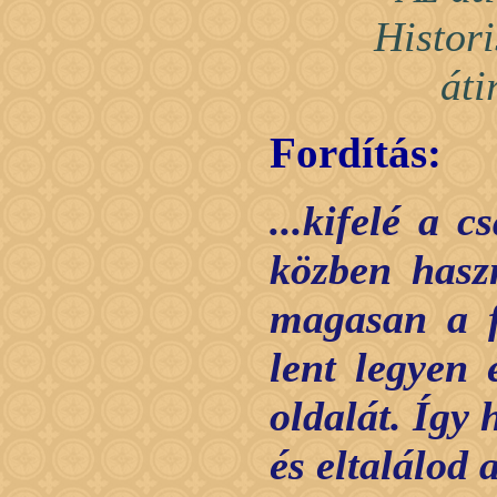
Histor
áti
Fordítás:
...kifelé a 
közben hasz
magasan a f
lent legyen 
oldalát. Így 
és eltalálod a