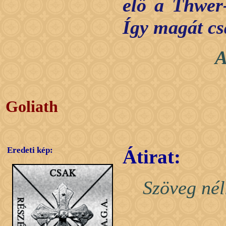
elő a Thwer-
Így magát cs
A
Goliath
Eredeti kép:
Átirat:
Szöveg nél