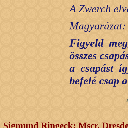
A Zwerch elve
Magyarázat:
Figyeld meg
összes csapás
a csapást íg
befelé csap a
Sigmund Ringeck: Mscr. Dresd