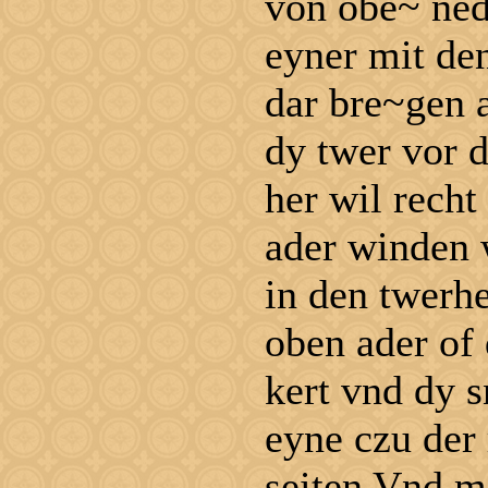
von obe~ ned
eyner mit de
dar bre~gen 
dy twer vor d
her wil rech
ader winden 
in den twerh
oben ader of
kert vnd dy 
eyne czu der
seiten Vnd m