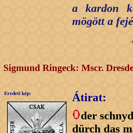
a kardon ke
mögött a fej
Sigmund Ringeck: Mscr. Dresd
Eredeti kép:
Átirat:
der schnyd
dürch das m