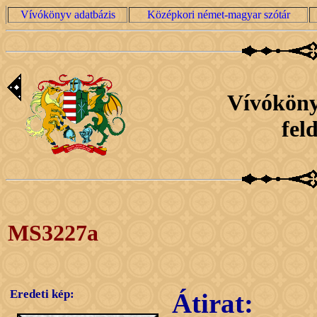
Vívókönyv adatbázis
Középkori német-magyar szótár
Vívóköny
fel
MS3227a
Eredeti kép:
Átirat: