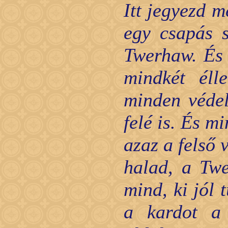
Itt jegyezd m
egy csapás s
Twerhaw. És
mindkét éll
minden védel
felé is. És m
azaz a felső 
halad, a Twe
mind, ki jól 
a kardot a 