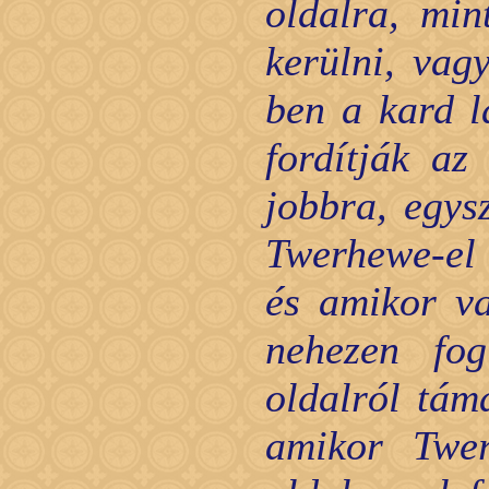
oldalra, min
kerülni, vag
ben a kard la
fordítják az
jobbra, egys
Twerhewe-el 
és amikor va
nehezen fog
oldalról tám
amikor Twer