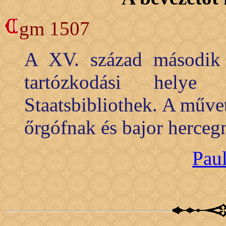
gm 1507
A XV. század második f
tartózkodási helye
Staatsbibliothek. A műve
őrgófnak és bajor hercegn
Pau