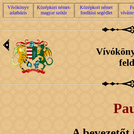
Vívókönyv
Középkori német-
Középkori német
Fe
adatbázis
magyar szótár
fordítási segédlet
víváste
Vívóköny
fel
Pau
A bevezetőt 