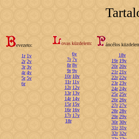
Tarta
ovas küzdelem:
áncélos küzdele
evezeto:
6v
18v
1r
1v
7r
7v
19r
19v
2r
2v
8r
8v
20r
20v
3r
3v
9r
9v
21r
21v
4r
4v
10r
10v
22r
22v
5r
5v
11r
11v
23r
23v
6r
12r
12v
24r
24v
13r
13v
25r
25v
14r
14v
26r
26v
15r
15v
27r
27v
16r
16v
28r
28v
17r
17v
29r
29v
18r
30r
30v
31r
31v
32r
32v
33r
33v